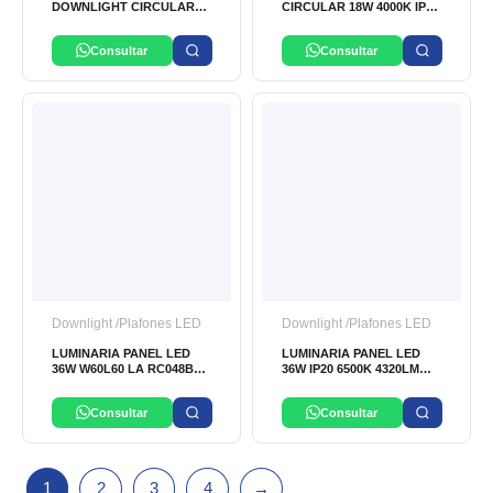
DOWNLIGHT CIRCULAR
CIRCULAR 18W 4000K IP20
14W 100-277V 4000K IP44
ATLANTIC LIGHTING
LEDVANCE
Consultar
Consultar
Downlight /Plafones LED
Downlight /Plafones LED
LUMINARIA PANEL LED
LUMINARIA PANEL LED
36W W60L60 LA RC048B
36W IP20 6500K 4320LM
100-277V IP20 6500K (4,000
100-277V LEDVANCE
LUMINES) PHILIPS
Consultar
Consultar
1
2
3
4
→