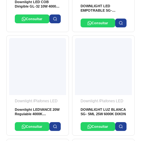
Downlight LED COB
DOWNLIGHT LED
Dirigible GL-32 10W 4000K
EMPOTRABLE SG-
Gébler
SML20W-05 AC 100V-265V
Consultar
DIXON
Consultar
Downlight /Plafones LED
Downlight /Plafones LED
Downlight LEDVANCE 20W
DOWNLIGHT LUZ BLANCA
Regulable 4000K
SG- SML 25W 6000K DIXON
Empotrable
Consultar
Consultar