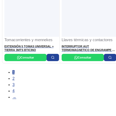
Tomacorrientes y mennekes
Llaves térmicas y contactores
EXTENSIÓN 5 TOMAS UNIVERSAL +
INTERRUPTOR AUT
TIERRA 3MTS BTICINO
TERMOMAGNETICO DE ENGRAMPE 2P
20A 120/240VAC 10K BTICINO
Consultar
Consultar
1
2
3
4
→