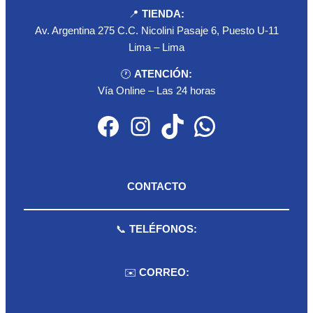
📍
TIENDA:
Av. Argentina 275 C.C. Nicolini Pasaje 6, Puesto U-11
Lima – Lima
🕐
ATENCIÓN:
Vía Online – Las 24 horas
Facebook
Instagram
TikTok
WhatsApp
CONTACTO
📞
TELÉFONOS:
959 075 511
✉️
CORREO:
ventas.dioselyna@gmail.com
cbcbecerra.20@hotmail.com